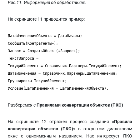
Рис.11. Информация об обработчиках.
На скриншоте 11 приводится пример:
ДатаИзмененияОбъекта = ДатаНачала;
Сообщить(Контрагенты»);
Запрос = СоздатьОбъект(«Запрос»);
ТекстЗапроса =
ТекущийЭлемент = Справочник.Партнеры.ТекущийЭлемент;
ДатаИзменения = Справочник.Партнеры.ДатаИзменения;
Группировка ТекущийЭлемент;
Условие(ДатаИзменения = ДатаИзмененияОбъекта).
Разберемся с
Правилами конвертации объектов (ПКО)
На скриншоте 12 отражен процесс создания
«Правила
конвертации объектов (ПКО)»
в открытом диалоговом
окне с одноименным названием. Нас интересует ПКО