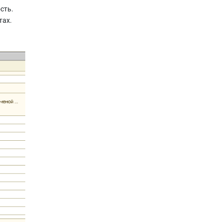
сть.
тах.