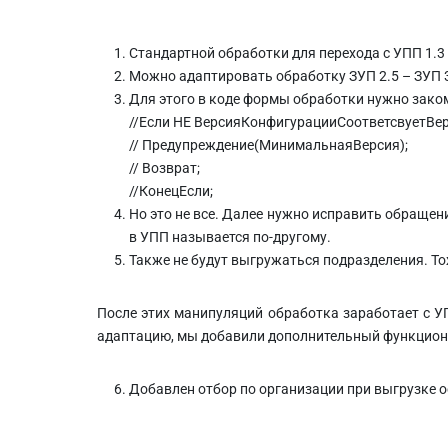
Стандартной обработки для перехода с УПП 1.3 /
Можно адаптировать обработку ЗУП 2.5 – ЗУП 3
Для этого в коде формы обработки нужно зако
//Если НЕ ВерсияКонфигурацииСоответсвуетВе
// Предупреждение(МинимальнаяВерсия);
// Возврат;
//КонецЕсли;
Но это не все. Далее нужно исправить обращени
в УПП называется по-другому.
Также не будут выгружаться подразделения. Т
После этих манипуляций обработка заработает с УП
адаптацию, мы добавили дополнительный функциона
Добавлен отбор по организации при выгрузке о