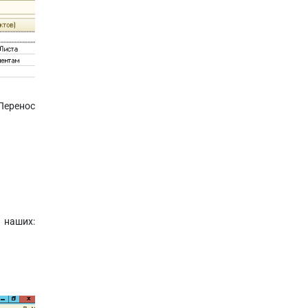
“Перенос
ших: