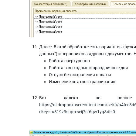
Далее. В этой обработке есть вариант выгрузк
данных”) и черновиков кадровых документов. 
Работа сверхурочно
Работа в выходные и праздничные дни
Отпуск без сохранения оплаты
Изменение штатного расписания
Вот далеко не полное 
https://dl.dropboxusercontent.com/scl/fi/a4f
rlkey=ru319z3stqnxscij7sf6qw1yq&dl=0