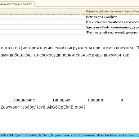
и остатков (история начислений выгружается при этом в документ 
Нами добавлены к переносу дополнительные виды документов:
сравнение типовых правил и на
ce8d62uwwou41cp48y/1cv8_AkG6GpEhnB.mp4?