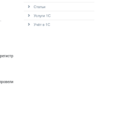
Статьи
Услуги 1С
.
Учёт в 1С
 регистр
 провели