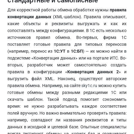
стандартные и самописные
Для корректной работы обмена обработке нужны
правила
конвертации данных
(XML-шаблон). Правила описывают,
какие объекты и реквизиты выгружать и как их
сопоставлять между конфигурациями. В 1С есть несколько
источников правил обмена. Во-первых, фирма 1С
поставляет готовые правила для типовых переносов
(например, перенос из
1С:УТ
в
1С:БП
) — их можно найти в
подсистеме «Конвертация данных» или на портале ИТС. Во-
вторых, разработчик может самостоятельно создать
правила в конфигурации «
Конвертация данных 2
» и
выгрузить файл XML. Наконец, существуют авторские
правила обмена. Например, на сайте
sky1c.ru
можно купить
готовые обмены между разными редакциями 1С или
скачать шаблон. Такой подход помогает сэкономить
время: не нужно разрабатывать каждое соответствие
полей вручную. Но важно внимательно проверять правила:
например, совпадают ли названия реквизитов и типы
данных в исходной и целевой базе. Опытные специалисты
всегда тестируют обмены на копиях баз и сравнивают