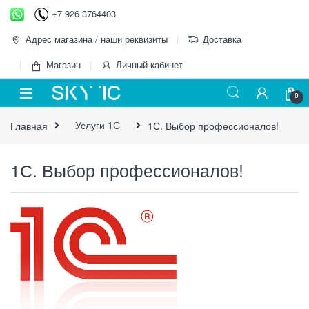
Перейти к навигации
перейти к содержанию
+7 926 3764403
Адрес магазина / наши реквизиты
Доставка
Магазин
Личный кабинет
0
Главная
Услуги 1С
1С. Выбор профессионалов!
1С. Выбор профессионалов!