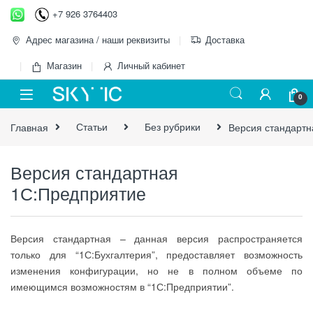
Перейти к навигации
перейти к содержанию
+7 926 3764403
Адрес магазина / наши реквизиты
Доставка
Магазин
Личный кабинет
0
Главная
Статьи
Без рубрики
Версия стандартн
Версия стандартная
1С:Предприятие
Версия стандартная – данная версия распространяется
только для “1С:Бухгалтерия”, предоставляет возможность
изменения конфигурации, но не в полном объеме по
имеющимся возможностям в “1С:Предприятии”.