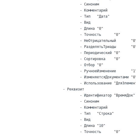
			- Синоним

			- Комментарий

			- Тип	"Дата"

			- Вид

			- Длина	"0"

			- Точность	"0"

			- НеОтрицательный	"0"

			- РазделятьТриады	"0"

			- Периодический	"0"

			- Сортировка	"0"

			- Отбор	"0"

			- РучноеИзменение	"1"

			- ИзменяетсяДокументами	"0"

			- Использование	"ДляЭлемента"

		- Реквизит

			- Идентификатор	"ВремяДок"

			- Синоним

			- Комментарий

			- Тип	"Строка"

			- Вид

			- Длина	"10"

			- Точность	"0"
