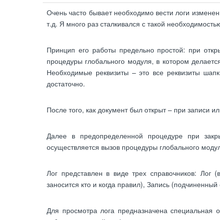
Очень часто бывает необходимо вести логи изменени
т.д. Я много раз сталкивался с такой необходимость
Принцип его работы предельно простой: при откр
процедуры глобального модуля, в котором делаетс
Необходимые реквизиты – это все реквизиты шапки
достаточно.
После того, как документ был открыт – при записи и
Далее в предопределенной процедуре при закр
осуществляется вызов процедуры глобального модул
Лог представлен в виде трех справочников: Лог (
заносится кто и когда правил), Запись (подчиненный
Для просмотра лога предназначена специальная об