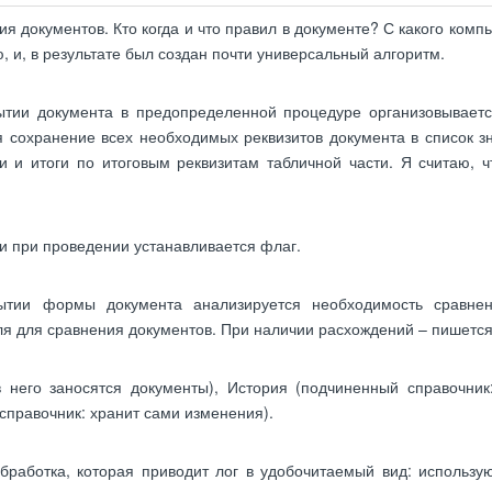
я документов. Кто когда и что правил в документе? С какого комп
ю, и, в результате был создан почти универсальный алгоритм.
ытии документа в предопределенной процедуре организовываетс
я сохранение всех необходимых реквизитов документа в список з
 и итоги по итоговым реквизитам табличной части. Я считаю, ч
ли при проведении устанавливается флаг.
ытии формы документа анализируется необходимость сравне
я для сравнения документов. При наличии расхождений – пишется
в него заносятся документы), История (подчиненный справочник
 справочник: хранит сами изменения).
работка, которая приводит лог в удобочитаемый вид: использу