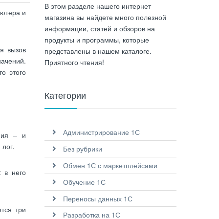
В этом разделе нашего интернет
ьютера и
магазина вы найдете много полезной
информации, статей и обзоров на
продукты и программы, которые
я вызов
представлены в нашем каталоге.
начений.
Приятного чтения!
то этого
Категории
Администрирование 1С
ния – и
 лог.
Без рубрики
Обмен 1С с маркетплейсами
: в него
Обучение 1С
Переносы данных 1С
ются три
Разработка на 1С