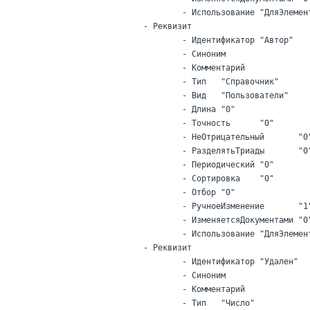
			- Использование	"ДляЭлемента"

		- Реквизит

			- Идентификатор	"Автор"

			- Синоним

			- Комментарий

			- Тип	"Справочник"

			- Вид	"Пользователи"

			- Длина	"0"

			- Точность	"0"

			- НеОтрицательный	"0"

			- РазделятьТриады	"0"

			- Периодический	"0"

			- Сортировка	"0"

			- Отбор	"0"

			- РучноеИзменение	"1"

			- ИзменяетсяДокументами	"0"

			- Использование	"ДляЭлемента"

		- Реквизит

			- Идентификатор	"Удален"

			- Синоним

			- Комментарий

			- Тип	"Число"
