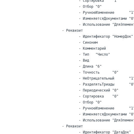
			- Сортировка	"1"

			- Отбор	"0"

			- РучноеИзменение	"1"

			- ИзменяетсяДокументами	"0"

			- Использование	"ДляЭлемента"

		- Реквизит

			- Идентификатор	"НомерДок"

			- Синоним

			- Комментарий

			- Тип	"Число"

			- Вид

			- Длина	"6"

			- Точность	"0"

			- НеОтрицательный	"1"

			- РазделятьТриады	"0"

			- Периодический	"0"

			- Сортировка	"0"

			- Отбор	"0"

			- РучноеИзменение	"1"

			- ИзменяетсяДокументами	"0"

			- Использование	"ДляЭлемента"

		- Реквизит

			- Идентификатор	"ДатаДок"
