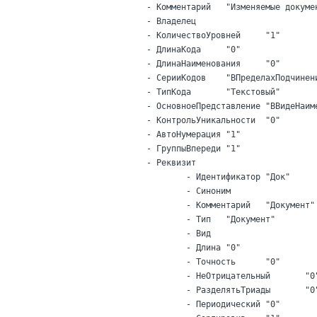
		- Комментарий	"Изменяемые документы"

		- Владелец

		- КоличествоУровней	"1"

		- ДлинаКода	"0"

		- ДлинаНаименования	"0"

		- СерииКодов	"ВПределахПодчинения"

		- ТипКода	"Текстовый"

		- ОсновноеПредставление	"ВВидеНаименования"

		- КонтрольУникальности	"0"

		- АвтоНумерация	"1"

		- ГруппыВпереди	"1"

		- Реквизит

			- Идентификатор	"Док"

			- Синоним

			- Комментарий	"Документ"

			- Тип	"Документ"

			- Вид

			- Длина	"0"

			- Точность	"0"

			- НеОтрицательный	"0"

			- РазделятьТриады	"0"

			- Периодический	"0"
