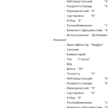
			- НеОтрицательный	"0"

			- РазделятьТриады	"0"

			- Периодический	"0"

			- Сортировка	"0"

			- Отбор	"0"

			- РучноеИзменение	"1"

			- ИзменяетсяДокументами	"0"

			- Использование	"ДляЭлемента"

		- Реквизит

			- Идентификатор	"ВидДок"

			- Синоним

			- Комментарий

			- Тип	"Строка"

			- Вид

			- Длина	"30"

			- Точность	"0"

			- НеОтрицательный	"0"

			- РазделятьТриады	"0"

			- Периодический	"0"

			- Сортировка	"0"

			- Отбор	"0"

			- РучноеИзменение	"1"

			- ИзменяетсяДокументами	"0"
