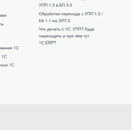
УПП 1.3 в БП 3.0
Обработки перехода с УПП 1.3 /
авки
КА 1.1 на ЗУП 3
ты
Что делать c 1С: УПП? Куда
переходить и при чём тут
1С:ERP?
ование 1С
а 1С
нных 1С