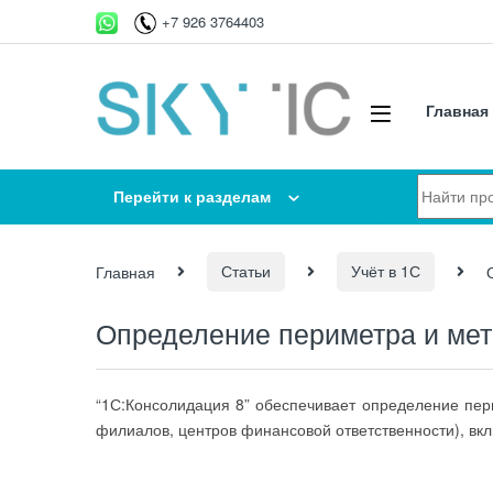
Перейти к навигации
перейти к содержанию
+7 926 3764403
Главная
Искать:
Перейти к разделам
Главная
Статьи
Учёт в 1С
Определение периметра и мет
“1С:Консолидация 8” обеспечивает определение пер
филиалов, центров финансовой ответственности), вкл