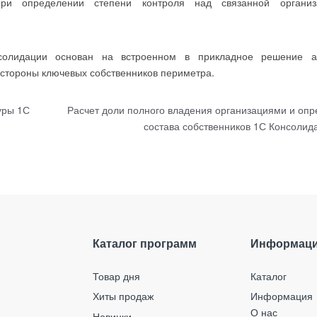
ри определении степени контроля над связанной органи
нсолидации основан на встроенном в прикладное решение а
 стороны ключевых собственников периметра.
уры 1С
Расчет доли полного владения организациями и оп
состава собственников 1С Консоли
Каталог программ
Информац
Товар дня
Каталог
Хиты продаж
Информация
О нас
Новинки