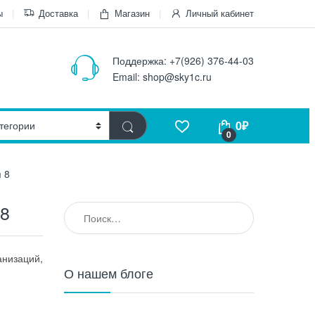
ы
Доставка
Магазин
Личный кабинет
Поддержка:
+7(926) 376-44-03
Email:
shop@sky1c.ru
0
₽
0
 8
 8
Найти:
анизаций,
О нашем блоге