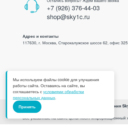
Остались вопросы? Ждём вашего звонка
+7 (926) 376-44-03
shop@sky1c.ru
Адрес и контакты
117630, г. Москва, Старокалужское шоссе 62, офис 325
Мы используем файлы cookie для улучшения
работы сайта. Оставаясь на сайте, вы
соглашаетесь с
условиями обработки
персональных данных
.
© 2009-2025
Магазин программного обеспечения Sk
Принять
Все указанные на сайте цены носят информационный х