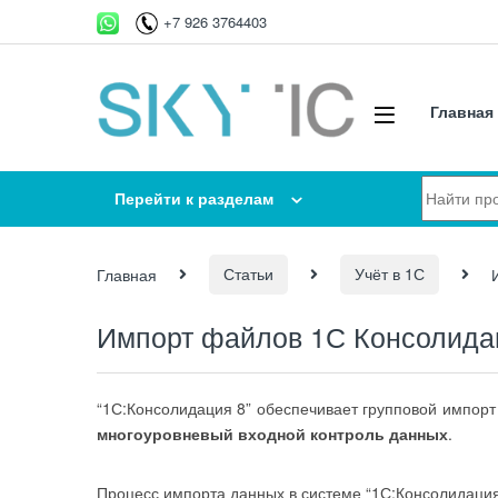
Перейти к навигации
перейти к содержанию
+7 926 3764403
Главная
Искать:
Перейти к разделам
Главная
Статьи
Учёт в 1С
Импорт файлов 1С Консолида
“1С:Консолидация 8” обеспечивает групповой импор
многоуровневый входной контроль данных
.
Процесс импорта данных в системе “1С:Консолидаци