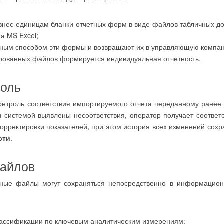
нес-единицам бланки отчетных форм в виде файлов табличных д
а MS Excel;
иным способом эти формы и возвращают их в управляющую компа
рованных файлов формируется индивидуальная отчетность.
роль
контроль соответствия импортируемого отчета переданному ранее
ли системой выявлены несоответствия, оператор получает соотве
орректировки показателей, при этом история всех изменений сохр
сти
.
файлов
ные файлы могут сохраняться непосредственно в информацион
лассификации по ключевым аналитическим измерениям: