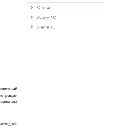
Статьи
Услуги 1С
Учёт в 1С
пакетный
теграция
снижение
исходной