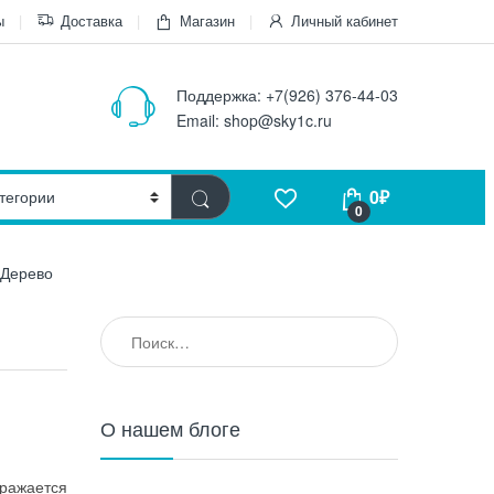
ы
Доставка
Магазин
Личный кабинет
Поддержка:
+7(926) 376-44-03
Email:
shop@sky1c.ru
0
₽
0
 Дерево
Найти:
О нашем блоге
ражается