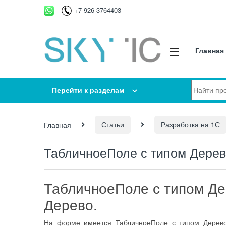
Перейти к навигации
перейти к содержанию
+7 926 3764403
Главная
Искать:
Перейти к разделам
Главная
Статьи
Разработка на 1С
ТабличноеПоле с типом Дерев
ТабличноеПоле с типом Де
Дерево.
На форме имеется ТабличноеПоле с типом Дерево