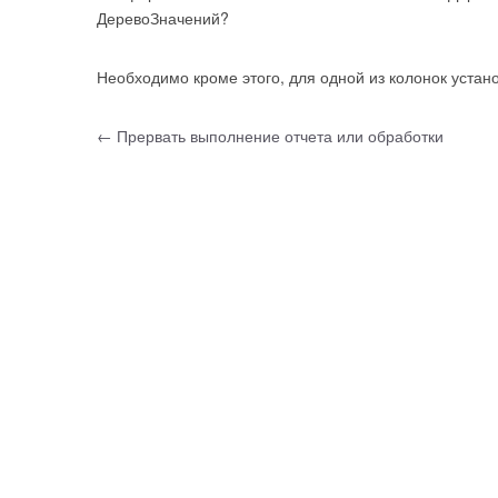
ДеревоЗначений?
Необходимо кроме этого, для одной из колонок устан
Навигация по записям
←
Прервать выполнение отчета или обработки