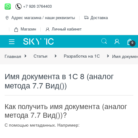
Перейти к навигации
перейти к содержанию
+7 926 3764403
Адрес магазина / наши реквизиты
Доставка
Магазин
Личный кабинет
0
Главная
Статьи
Разработка на 1С
Имя документ
Имя документа в 1С 8 (аналог
метода 7.7 Вид())
Как получить имя документа (аналог
метода 7.7 Вид())?
С помощью метаданных. Например: