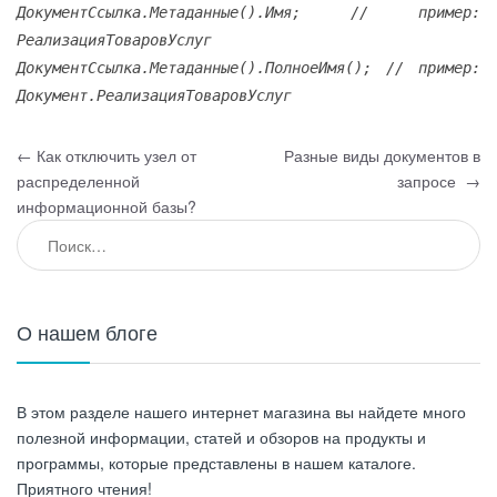
ДокументСсылка.Метаданные().Имя; // пример:
РеализацияТоваровУслуг
ДокументСсылка.Метаданные().ПолноеИмя(); // пример:
Документ.РеализацияТоваровУслуг
Навигация по записям
←
Как отключить узел от
Разные виды документов в
распределенной
запросе
→
информационной базы?
Найти:
О нашем блоге
В этом разделе нашего интернет магазина вы найдете много
полезной информации, статей и обзоров на продукты и
программы, которые представлены в нашем каталоге.
Приятного чтения!