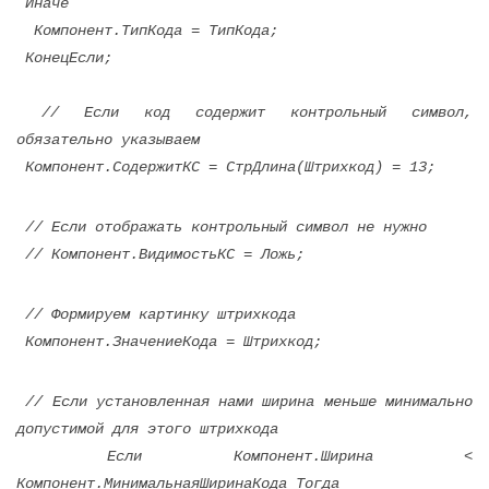
Иначе
Компонент.ТипКода = ТипКода;
КонецЕсли;
// Если код содержит контрольный символ,
обязательно указываем
Компонент.СодержитКС = СтрДлина(Штрихкод) = 13;
// Если отображать контрольный символ не нужно
// Компонент.ВидимостьКС = Ложь;
// Формируем картинку штрихкода
Компонент.ЗначениеКода = Штрихкод;
// Если установленная нами ширина меньше минимально
допустимой для этого штрихкода
Если Компонент.Ширина <
Компонент.МинимальнаяШиринаКода Тогда