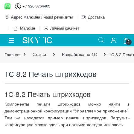
Перейти к навигации
перейти к содержанию
+7 926 3764403
Адрес магазина / наши реквизиты
Доставка
Магазин
Личный кабинет
0
Главная
Статьи
Разработка на 1С
1С 8.2 Печа
1С 8.2 Печать штрихкодов
1С 8.2 Печать штрихкодов
Компоненты печати штрихкодов можно найти в
демонстрационной конфигурации “Управляемое приложение”.
Там же находится пример печати штрихкодов. Загрузить
конфигурацию можно
здесь при наличии доступа
или
здесь
.