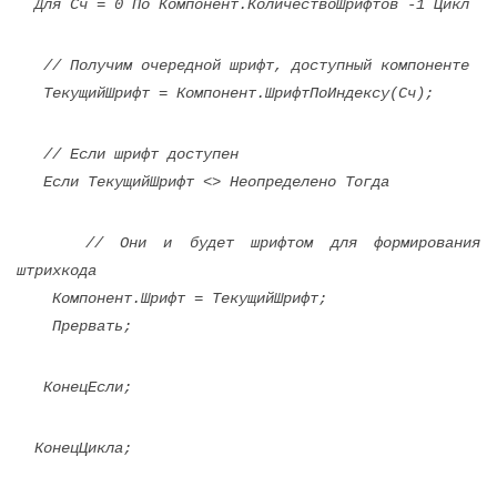
Для Сч = 0 По Компонент.КоличествоШрифтов -1 Цикл
// Получим очередной шрифт, доступный компоненте
ТекущийШрифт = Компонент.ШрифтПоИндексу(Сч);
// Если шрифт доступен
Если ТекущийШрифт <> Неопределено Тогда
// Они и будет шрифтом для формирования
штрихкода
Компонент.Шрифт = ТекущийШрифт;
Прервать;
КонецЕсли;
КонецЦикла;