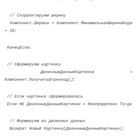
// Скорректируем ширину
Компонент.Ширина = Компонент.МинимальнаяШиринаКода
+ 10;
КонецЕсли;
// Сформируем картинку
ДвоичныеДанныеКартинки =
Компонент.ПолучитьШтрихкод();
// Если картинка сформировалась
Если НЕ ДвоичныеДанныеКартинки = Неопределено Тогда
// Формируем из двоичных данных
Возврат Новый Картинка(ДвоичныеДанныеКартинки);