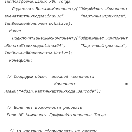
ТипПлатформы.Linux_x86 Тогда
ПодключитьВнешнююКомпоненту(“ОбщийМакет.Компонент
аПечатиШтрихкодовLinux32”, “КартинкаШтрихкода”,
ТипВнешнейКомпоненты.Native);
Иначе
ПодключитьВнешнююКомпоненту(“ОбщийМакет.Компонент
аПечатиШтрихкодовLinux64”, “КартинкаШтрихкода”,
ТипВнешнейКомпоненты.Native);
КонецЕсли;
// Создадим объект внешней компоненты
Компонент =
Новый(“AddIn.КартинкаШтрихкода.Barcode”);
// Если нет возможности рисовать
Если НЕ Компонент.ГрафикаУстановлена Тогда
// То картинку сформировать не сможем