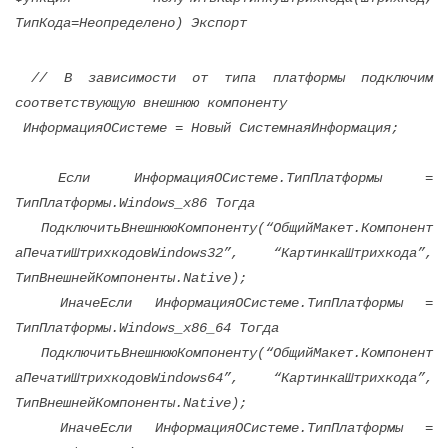
ТипКода=Неопределено) Экспорт
// В зависимости от типа платформы подключим
соответствующую внешнюю компоненту
ИнформацияОСистеме = Новый СистемнаяИнформация;
Если ИнформацияОСистеме.ТипПлатформы =
ТипПлатформы.Windows_x86 Тогда
ПодключитьВнешнююКомпоненту(“ОбщийМакет.Компонент
аПечатиШтрихкодовWindows32”, “КартинкаШтрихкода”,
ТипВнешнейКомпоненты.Native);
ИначеЕсли ИнформацияОСистеме.ТипПлатформы =
ТипПлатформы.Windows_x86_64 Тогда
ПодключитьВнешнююКомпоненту(“ОбщийМакет.Компонент
аПечатиШтрихкодовWindows64”, “КартинкаШтрихкода”,
ТипВнешнейКомпоненты.Native);
ИначеЕсли ИнформацияОСистеме.ТипПлатформы =