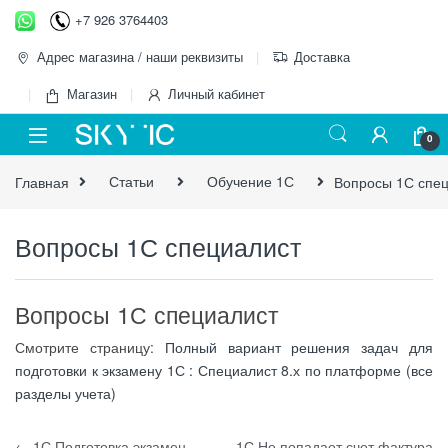
Перейти к навигации
перейти к содержанию
+7 926 3764403
Адрес магазина / наши реквизиты
Доставка
Магазин
Личный кабинет
0
Главная
Статьи
Обучение 1С
Вопросы 1С спе
Вопросы 1С специалист
Вопросы 1С специалист
Смотрите страницу:
Полный вариант решения задач для
подготовки к экзамену 1С : Специалист 8.х по платформе (все
разделы учета)
←
1С Подготовка экзамен
1С Не попадает счет фактура