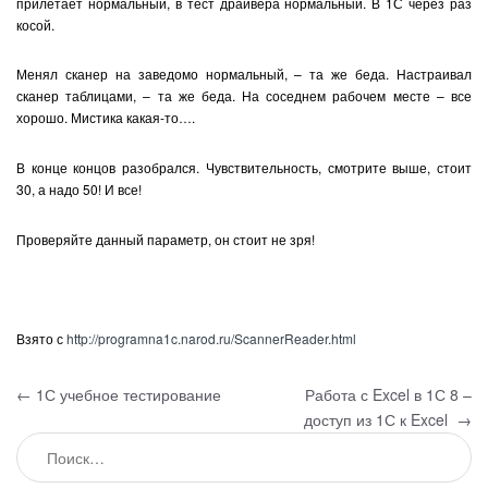
прилетает нормальный, в тест драйвера нормальный. В 1С через раз
косой.
Менял сканер на заведомо нормальный, – та же беда. Настраивал
сканер таблицами, – та же беда. На соседнем рабочем месте – все
хорошо. Мистика какая-то….
В конце концов разобрался. Чувствительность, смотрите выше, стоит
30, а надо 50! И все!
Проверяйте данный параметр, он стоит не зря!
Взято с
http://programna1c.narod.ru/ScannerReader.html
Навигация по записям
←
1С учебное тестирование
Работа с Excel в 1С 8 –
доступ из 1С к Excel
→
Найти: