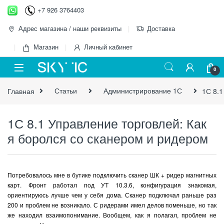
Перейти к навигации
перейти к содержанию
+7 926 3764403
Адрес магазина / наши реквизиты
Доставка
Магазин
Личный кабинет
0
Главная
Статьи
Администрирование 1С
1С 8.1
1С 8.1 Управление торговлей: Как
я боролся со сканером и ридером
Потребовалось мне в бутике подключить сканер ШК + ридер магнитных
карт. Фронт работал под УТ 10.3.6, конфигурация знакомая,
ориентируюсь лучше чем у себя дома. Сканер подключал раньше раз
200 и проблем не возникало. С ридерами имел делов поменьше, но так
же находил взаимопонимание. Вообщем, как я полагал, проблем не