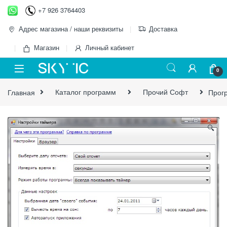
Перейти к навигации
перейти к содержанию
+7 926 3764403
Адрес магазина / наши реквизиты
Доставка
Магазин
Личный кабинет
0
Главная
Каталог программ
Прочий Софт
Прог
🔍