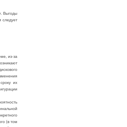
. Выгоды
м следует
ме, из-за
возникают
искового
зменения
 сроку их
фигурации
роятность
инальной
кретного
го (в том