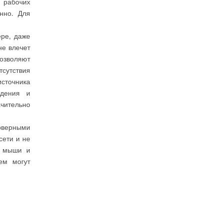
а рабочих
нно. Для
ере, даже
не влечет
озволяют
сутствия
источника
ждения и
ачительно
рверными
сети и не
х мыши и
ем могут