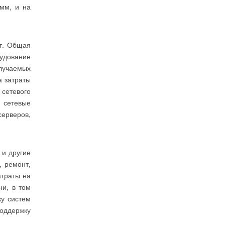
мм, и на
т. Общая
рудование
олучаемых
а затраты
сетевого
 сетевые
ерверов,
 и другие
, ремонт,
атраты на
ни, в том
ку систем
поддержку