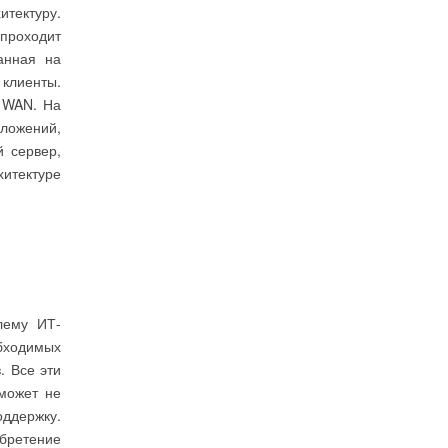
итектуру.
 проходит
анная на
клиенты.
з WAN. На
иложений,
 сервер,
хитектуре
лему ИТ-
бходимых
. Все эти
может не
ддержку.
обретение