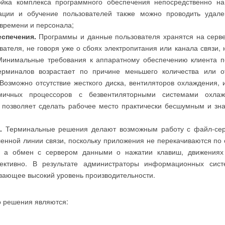
ройка комплекса программного обеспечения непосредственно н
тации и обучение пользователей также можно проводить удале
времени и персонала;
еспечения.
Программы и данные пользователя хранятся на серв
ателя, не говоря уже о сбоях электропитания или канала связи, 
 Минимальные требования к аппаратному обеспечению клиента п
рминалов возрастает по причине меньшего количества или от
озможно отсутствие жесткого диска, вентиляторов охлаждения, 
омичных процессоров с безвентиляторными системами охла
позволяет сделать рабочее место практически бесшумным и зн
м.
Терминальные решения делают возможным работу с файл-се
нной линии связи, поскольку приложения не перекачиваются по 
е, а обмен с сервером данными о нажатии клавиш, движения
ективно. В результате администраторы информационных сист
вающее высокий уровень производительности.
 решения являются: