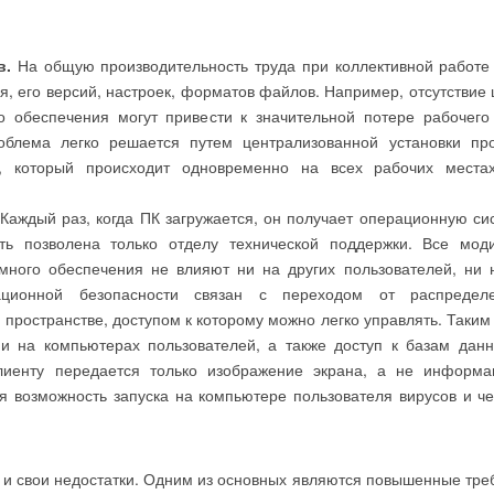
в.
На общую производительность труда при коллективной работе
, его версий, настроек, форматов файлов. Например, отсутствие
о обеспечения могут привести к значительной потере рабочего
облема легко решается путем централизованной установки пр
, который происходит одновременно на всех рабочих места
Каждый раз, когда ПК загружается, он получает операционную си
ть позволена только отделу технической поддержки. Все мод
ного обеспечения не влияют ни на других пользователей, ни 
ционной безопасности связан с переходом от распредел
ространстве, доступом к которому можно легко управлять. Таким
 на компьютерах пользователей, а также доступ к базам данн
клиенту передается только изображение экрана, а не информа
я возможность запуска на компьютере пользователя вирусов и ч
ь и свои недостатки. Одним из основных являются повышенные тре