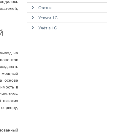
ходилось
Статьи
ователей,
Услуги 1С
Учёт в 1С
й
вывод на
мпонентов
оздавать
о мощный
а основе
димость в
клиентом»
 никаких
 серверу,
изованный