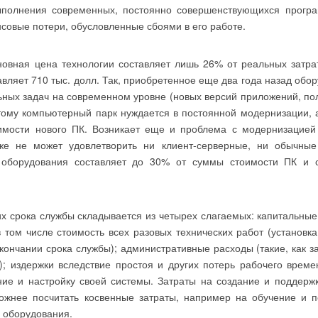
ыполнения современных, постоянно совершенствующихся програ
совые потери, обусловленные сбоями в его работе.
овная цена технологии составляет лишь 26% от реальных затра
вляет 710 тыс. долл. Так, приобретенное еще два года назад обо
ьных задач на современном уровне (новых версий приложений, п
тому компьютерный парк нуждается в постоянной модернизации, 
имости нового ПК. Возникает еще и проблема с модернизацией 
уже не может удовлетворить ни клиент-серверные, ни обычные
 оборудования составляет до 30% от суммы стоимости ПК и с
срока службы складывается из четырех слагаемых: капитальные
 том числе стоимость всех разовых технических работ (установка
кончании срока службы); административные расходы (такие, как з
; издержки вследствие простоя и других потерь рабочего време
ение и настройку своей системы. Затраты на создание и поддерж
ложнее посчитать косвенные затраты, например на обучение и 
м оборудования.