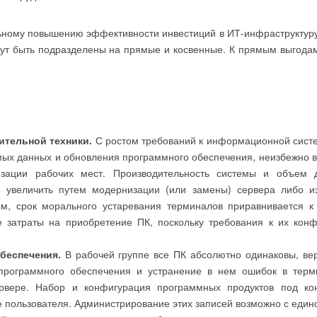
ному повышению эффективности инвестиций в ИТ-инфраструктуру
гут быть подразделены на прямые и косвенные. К прямым выгода
ительной техники.
С ростом требований к информационной систе
ых данных и обновления программного обеспечения, неизбежно 
зации рабочих мест. Производительность системы и объем д
 увеличить путем модернизации (или замены) сервера либо и
ом, срок морального устаревания терминалов приравнивается к
 затраты на приобретение ПК, поскольку требования к их кон
беспечения.
В рабочей группе все ПК абсолютно одинаковы, ве
программного обеспечения и устранение в нем ошибок в терм
рвере. Набор и конфигурация программных продуктов под кон
пользователя. Администрирование этих записей возможно с едино