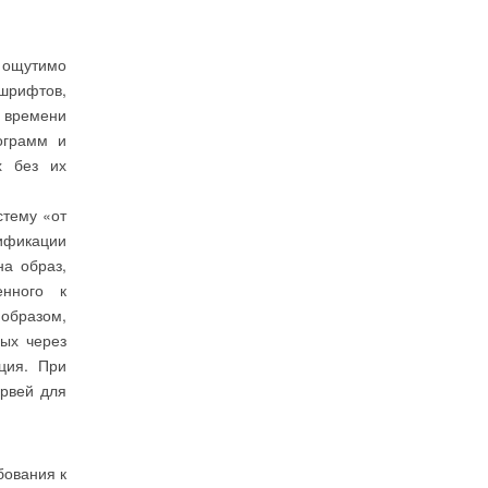
 ощутимо
 шрифтов,
 времени
ограмм и
х без их
стему «от
ификации
на образ,
енного к
 образом,
ых через
ция. При
ервей для
бования к