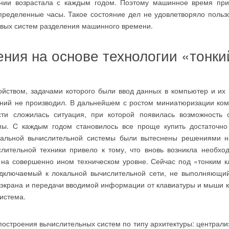
вании возрастала с каждым годом. Поэтому машинное время при
пределенные часы. Такое состояние дел не удовлетворяло польз
рвых систем разделения машинного времени.
ния на основе технологии «тонки
ством, задачами которого были ввод данных в компьютер и их 
ений не производил. В дальнейшем с ростом миниатюризации ко
и сложилась ситуация, при которой появилась возможность с
мы. С каждым годом становилось все проще купить достаточн
ральной вычислительной системы были вытеснены решениями н
лительной техники привело к тому, что вновь возникла необхо
 на совершенно ином техническом уровне. Сейчас под «тонким 
одключаемый к локальной вычислительной сети, не выполняющий
 экрана и передачи вводимой информации от клавиатуры и мыши к
истема.
строения вычислительных систем по типу архитектуры: централ