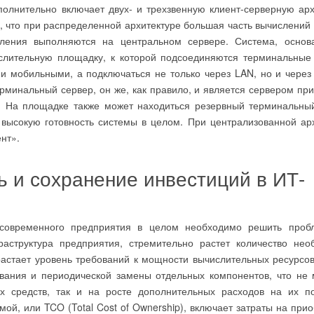
олнительно включает двух- и трехзвенную клиент-серверную арх
 что при распределенной архитектуре большая часть вычислений
сления выполняются на центральном сервере. Система, основ
слительную площадку, к которой подсоединяются терминальные 
 и мобильными, а подключаться не только через LAN, но и чере
рминальный сервер, он же, как правило, и является сервером пр
. На площадке также может находиться резервный терминальный
высокую готовность системы в целом. При централизованной ар
нт».
 и сохранение инвестиций в ИТ-
временного предприятия в целом необходимо решить проб
аструктура предприятия, стремительно растет количество нео
астает уровень требований к мощности вычислительных ресурсов
вания и периодической замены отдельных компонентов, что не 
ых средств, так и на росте дополнительных расходов на их по
ой, или TCO (Total Cost of Ownership), включает затраты на при